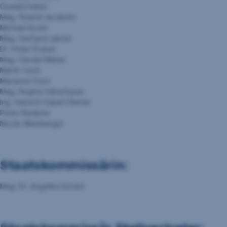
Oswald Huber
Mag. Roland Jacubetz
Michael Koren
Mag. Gerhard Lahner
Dr. Peter Prober
Mag. Gerald Weber
Martin Cech
Marianne Fürst
Mag. Regina Haberhauer
Ing. Heinrich Hubert Reiner
Peter Riederer
Nicole Weinhengst
Staatskommissärin:
Mag. Dr. Angelika Schätz