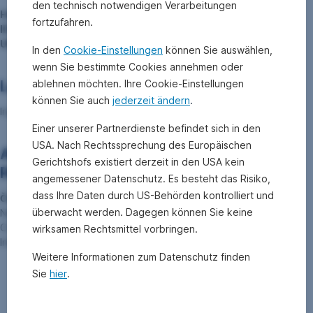
den technisch notwendigen Verarbeitungen
Handelsregister:
Prag, Abschnitt A, Einlage 77100
fortzufahren.
ID-Nummer:
041 07 128
UID-Nummer.:
CZ683730793
In den
Cookie-Einstellungen
können Sie auswählen,
wenn Sie bestimmte Cookies annehmen oder
Leiter der Zweigniederlassung:
ablehnen möchten. Ihre Cookie-Einstellungen
können Sie auch
jederzeit ändern
.
Ing. Martin
ŘEZÁČ
Einer unserer Partnerdienste befindet sich in den
USA. Nach Rechtssprechung des Europäischen
Aufsichtsorgan in der Tschechischen
Gerichtshofs existiert derzeit in den USA kein
Republik:
angemessener Datenschutz. Es besteht das Risiko,
dass Ihre Daten durch US-Behörden kontrolliert und
Česká národní banka
(
Tschechische Nationalbank
)
überwacht werden. Dagegen können Sie keine
Na Příkopě 28
CZ 115 03 Praha 1
wirksamen Rechtsmittel vorbringen.
Internet:
www.cnb.cz
Weitere Informationen zum Datenschutz finden
Slowakische
Sie
hier
.
Republik: