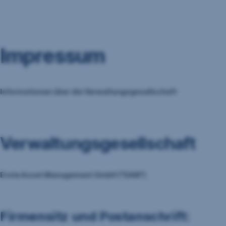
Navigation
überspringen
Impressum
Informationen über die Verwaltungsgesellschaft
Verwaltungsgesellschaft
Erste Asset Management GmbH ("EAM")
Firmensitz und Postanschrift: