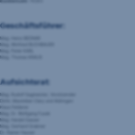
Bankleitzahl:
76263
Geschäftsführer:
Mag. Heinz BEDNAR
Mag. Winfried BUCHBAUER
Mag. Peter KARL
Mag. Thomas KRAUS
Aufsichtsrat:
Mag. Rudolf Sagmeister, Vorsitzender
Dkfm. Maximilian Clary und Aldringen
Klaus Felderer
Mag. Dr. Wolfgang Fusek
Mag. Harald Gasser
Mag. Gerhard Grabner
Dr. Rainer Hauser