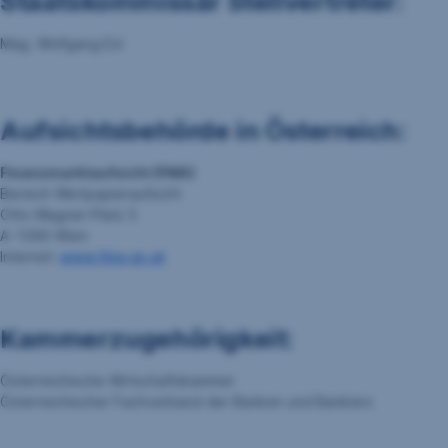
Staatskommissär Stellvertreter:
Mag. Wolfgang Exl
Aufsichtsbehörde in Österreich:
Finanzmarktaufsicht (FMA)
Bereich Wertpapieraufsicht
Otto-Wagner-Platz 5
A-1090 Wien
Internet:
www.fma.gv.at
Kammerzugehörigkeit:
Österreichische Wirtschaftskammer
Österreichischer Fachverband der Banken und Bankiers