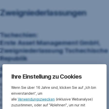
Zweigniederlassungen
Tschechien:
Erste Asset Management GmbH,
Zweigniederlassung Tschechische
Republik
Sitz der Zweigniederlassung und
Postanschrift:
Ihre Einstellung zu Cookies
Budějovická
1518/13a (Trianon Building), 140 00 Praha 4
Wenn Sie über 16 Jahre sind, klicken Sie auf „Ich bin
Tschechische Republik
einverstanden“, um
Tel: +420 956 786 111
alle
Verwendungszwecken
(inklusive Webanalyse)
E-Mail:
erste-am@erste-am.cz
zuzustimmen, oder auf "Ablehnen", um nur mit
Internet:
http://www.erste-am.cz/