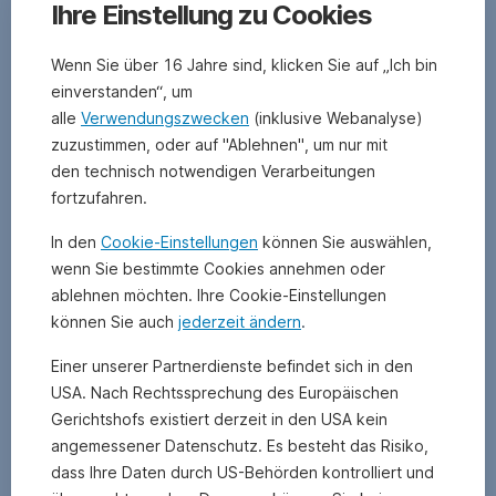
Ihre Einstellung zu Cookies
Telefon
+43
Wenn Sie über 16 Jahre sind, klicken Sie auf „Ich bin
(0)5
einverstanden“, um
0100
19830
alle
Verwendungszwecken
(inklusive Webanalyse)
Mobil
zuzustimmen, oder auf "Ablehnen", um nur mit
+43
den technisch notwendigen Verarbeitungen
(0)5
fortzufahren.
0100 6
19830
In den
Cookie-Einstellungen
können Sie auswählen,
achim.arnhof@erste-am.com
wenn Sie bestimmte Cookies annehmen oder
ablehnen möchten. Ihre Cookie-Einstellungen
Sabina
Brachtl
können Sie auch
jederzeit ändern
.
Senior
Einer unserer Partnerdienste befindet sich in den
Professionell Sales
Manager
USA. Nach Rechtssprechung des Europäischen
Gerichtshofs existiert derzeit in den USA kein
Telefon
angemessener Datenschutz. Es besteht das Risiko,
+43
dass Ihre Daten durch US-Behörden kontrolliert und
(0)5