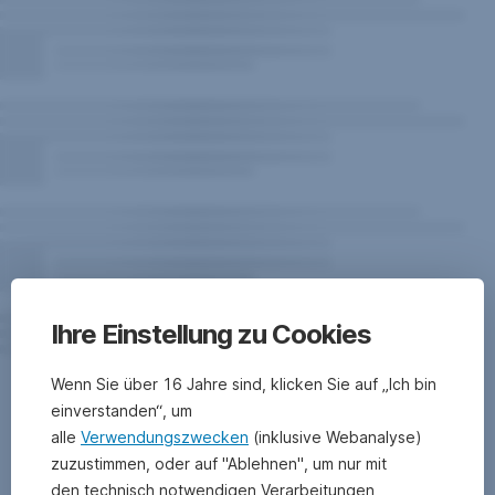
Ihre Einstellung zu Cookies
Warnhinweise
Wenn Sie über 16 Jahre sind, klicken Sie auf „Ich bin
zum
einverstanden“, um
alle
Verwendungszwecken
(inklusive Webanalyse)
Fonds
zuzustimmen, oder auf "Ablehnen", um nur mit
den technisch notwendigen Verarbeitungen