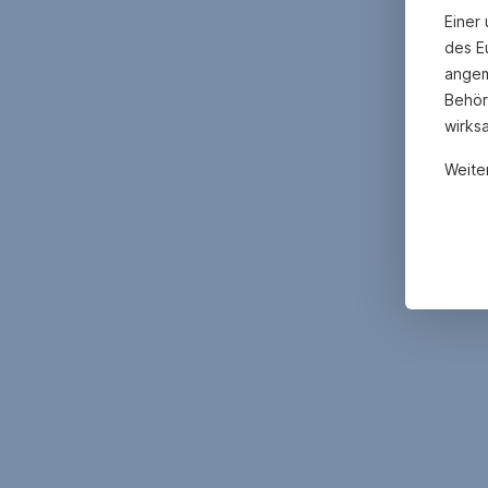
Einer
des E
angem
Behör
wirks
Weite