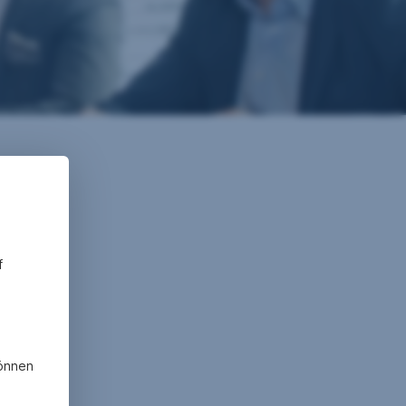
f
können