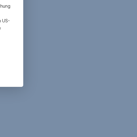
chung
h US-
e