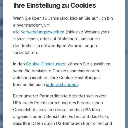
Ihre Einstellung zu Cookies
Investitionsfreudigkeit schmälern könnte.
Wenn Sie über 16 Jahre sind, klicken Sie auf „Ich bin
Risikoreduktion und
einverstanden“, um
Diversifikation
alle
Verwendungszwecken
(inklusive Webanalyse)
zuzustimmen, oder auf "Ablehnen", um nur mit
den technisch notwendigen Verarbeitungen
Davon abgeleitet haben Staaten und Unternehmen im Lehrbuch für
fortzufahren.
Portfoliomanagement nachgeschlagen: Um Abhängigkeiten zu
reduzieren und in manchen Segmenten eine strategische
In den
Cookie-Einstellungen
können Sie auswählen,
Autonomie aufzubauen, lautet das politische Schlagwort der
wenn Sie bestimmte Cookies annehmen oder
Stunde: Risikoreduktion (Derisking). Staaten und Unternehmen
ablehnen möchten. Ihre Cookie-Einstellungen
diversifizieren Lieferketten (Reduktion der Abhängigkeit von
können Sie auch
jederzeit ändern
.
China), bauen redundante Kapazitäten für Energie, Rohstoffe
(seltene Erden), Halbleiter, Batterien, Pharma, Cloud und
Einer unserer Partnerdienste befindet sich in den
Verteidigung auf.
USA. Nach Rechtssprechung des Europäischen
Gerichtshofs existiert derzeit in den USA kein
US‑Dollar verliert, Gold
angemessener Datenschutz. Es besteht das Risiko,
dass Ihre Daten durch US-Behörden kontrolliert und