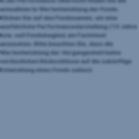
In der Performance-Übersicht finden Sie die
annualisierte Wertentwicklung der Fonds.
Klicken Sie auf den Fondsnamen, um eine
ausführliche Performancedarstellung (10 Jahre
bzw. seit Fondsbeginn) am Factsheet
anzusehen. Bitte beachten Sie, dass die
Wertentwicklung der Vergangenheit keine
verlässlichen Rückschlüsse auf die zukünftige
Entwicklung eines Fonds zulässt.