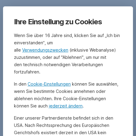
einzelnen
Fonds.
Weiterführende
Ihre Einstellung zu Cookies
Informationen
und
Wenn Sie über 16 Jahre sind, klicken Sie auf „Ich bin
Dokumente,
einverstanden“, um
sowie
wichtige
alle
Verwendungszwecken
(inklusive Webanalyse)
rechtliche
zuzustimmen, oder auf "Ablehnen", um nur mit
Hinweise
den technisch notwendigen Verarbeitungen
zum
fortzufahren.
jeweiligen
Fonds, insbesondere
In den
Cookie-Einstellungen
können Sie auswählen,
auch
wenn Sie bestimmte Cookies annehmen oder
spezifische
ablehnen möchten. Ihre Cookie-Einstellungen
Hinweise
können Sie auch
jederzeit ändern
.
zu
Fonds,
Einer unserer Partnerdienste befindet sich in den
die
USA. Nach Rechtssprechung des Europäischen
von
anderen
Gerichtshofs existiert derzeit in den USA kein