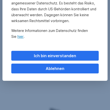
Verwaltungsgesellschaften
angemessener Datenschutz. Es besteht das Risiko,
verwaltet
dass Ihre Daten durch US-Behörden kontrolliert und
werden,
überwacht werden. Dagegen können Sie keine
erhalten
wirksamen Rechtsmittel vorbringen.
Sie
durch
Weitere Informationen zum Datenschutz finden
das
Sie
hier
.
Anklicken
des
Fondsnamens
in
Ich bin einverstanden
der
obigen
Ablehnen
Fondsübersicht.