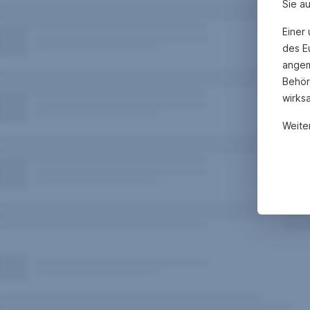
Sie a
Einer
des E
angem
Behör
wirks
Weite