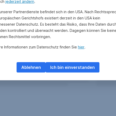
uch
jederzeit ändern
.
 unserer Partnerdienste befindet sich in den USA. Nach Rechtsspre
uropäischen Gerichtshofs existiert derzeit in den USA kein
essener Datenschutz. Es besteht das Risiko, dass Ihre Daten durc
den kontrolliert und überwacht werden. Dagegen können Sie kein
amen Rechtsmittel vorbringen.
re Informationen zum Datenschutz finden Sie
hier
.
Ablehnen
Ich bin einverstanden