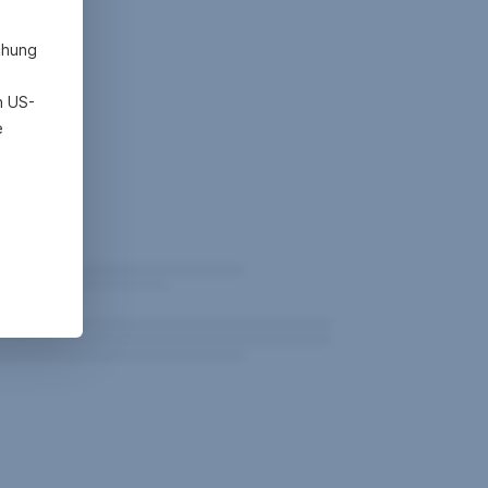
chung
h US-
e