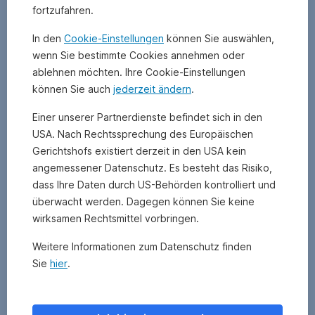
wichtig
fortzufahren.
bei
wirtschaftlichen
In den
Cookie-Einstellungen
können Sie auswählen,
Analysen.
wenn Sie bestimmte Cookies annehmen oder
Er
ablehnen möchten. Ihre Cookie-Einstellungen
bedeutet,
können Sie auch
jederzeit ändern
.
dass
alle
Einer unserer Partnerdienste befindet sich in den
anderen
USA. Nach Rechtssprechung des Europäischen
Faktoren
Gerichtshofs existiert derzeit in den USA kein
gleich
angemessener Datenschutz. Es besteht das Risiko,
bleiben
.
dass Ihre Daten durch US-Behörden kontrolliert und
überwacht werden. Dagegen können Sie keine
wirksamen Rechtsmittel vorbringen.
Weitere Informationen zum Datenschutz finden
Sie
hier
.