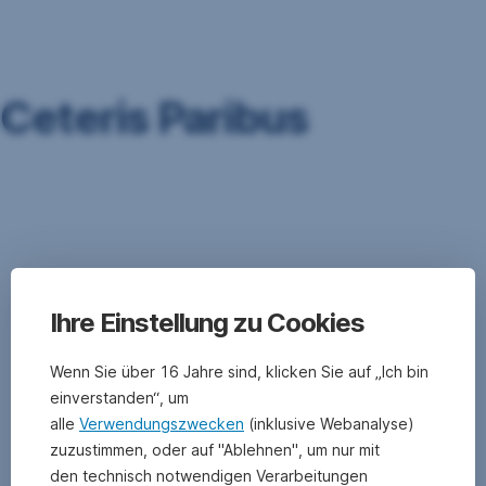
Navigation
überspringen
Ceteris Paribus
Der
lateinische
Ausdruck
ceteris
paribus
bedeutet
Ihre Einstellung zu Cookies
„unter
sonst
Wenn Sie über 16 Jahre sind, klicken Sie auf „Ich bin
gleichen
einverstanden“, um
Bedingungen“.
alle
Verwendungszwecken
(inklusive Webanalyse)
Dieser
zuzustimmen, oder auf "Ablehnen", um nur mit
Ausdruck
ist
den technisch notwendigen Verarbeitungen