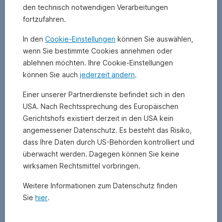
den technisch notwendigen Verarbeitungen
Geschäfte
sind
fortzufahren.
zum
In den
Cookie-Einstellungen
können Sie auswählen,
Beispiel
Optionen,
wenn Sie bestimmte Cookies annehmen oder
Futures
ablehnen möchten. Ihre Cookie-Einstellungen
und
können Sie auch
jederzeit ändern
.
Swaps.
Man
Einer unserer Partnerdienste befindet sich in den
handelt
USA. Nach Rechtssprechung des Europäischen
sie
Gerichtshofs existiert derzeit in den USA kein
meistens
angemessener Datenschutz. Es besteht das Risiko,
an
dass Ihre Daten durch US-Behörden kontrolliert und
eigenen
Termin-
überwacht werden. Dagegen können Sie keine
Börsen.
wirksamen Rechtsmittel vorbringen.
Derivate
leitet
Weitere Informationen zum Datenschutz finden
man
Sie
hier
.
von
zugrunde