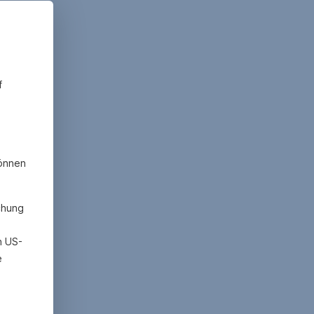
f
können
chung
h US-
e