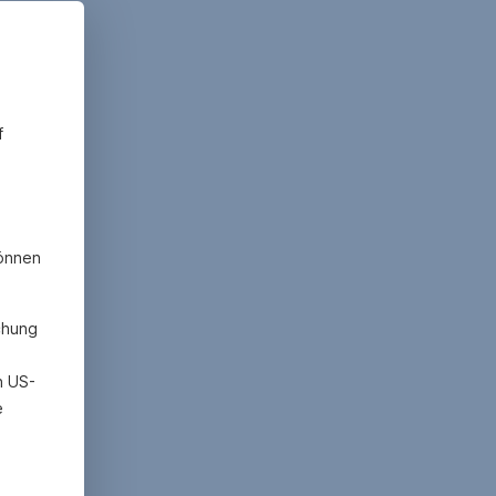
f
können
chung
h US-
e