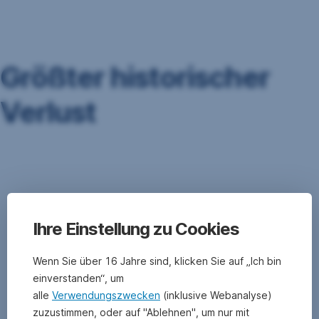
Navigation
überspringen
Größter historischer
Verlust
Der
größte
historische
Verlust
wird
in
Ihre Einstellung zu Cookies
Englisch
maximum
Wenn Sie über 16 Jahre sind, klicken Sie auf „Ich bin
drawdown
einverstanden“, um
bezeichnet.
alle
Verwendungszwecken
(inklusive Webanalyse)
Diese
Kennzahl
zuzustimmen, oder auf "Ablehnen", um nur mit