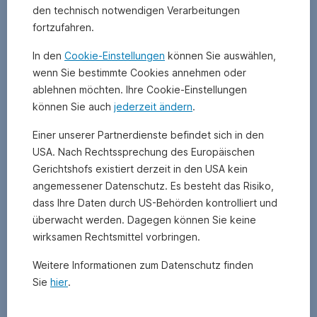
zeigt,
den technisch notwendigen Verarbeitungen
wie
fortzufahren.
viel
Wert
In den
Cookie-Einstellungen
können Sie auswählen,
ein
wenn Sie bestimmte Cookies annehmen oder
Fonds
ablehnen möchten. Ihre Cookie-Einstellungen
in
können Sie auch
jederzeit ändern
.
einer
bestimmten
Einer unserer Partnerdienste befindet sich in den
Zeitspanne
USA. Nach Rechtssprechung des Europäischen
maximal
Gerichtshofs existiert derzeit in den USA kein
verloren
angemessener Datenschutz. Es besteht das Risiko,
hat
.
Die
dass Ihre Daten durch US-Behörden kontrolliert und
Erste
überwacht werden. Dagegen können Sie keine
Asset
wirksamen Rechtsmittel vorbringen.
Management
zeigt
Weitere Informationen zum Datenschutz finden
diese
Sie
hier
.
Zahl
an,