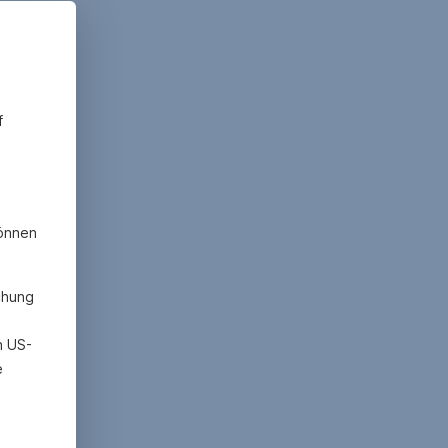
f
können
chung
h US-
e