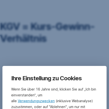
Navigation
überspringen
KGV = Kurs-Gewinn-
Verhältnis
Das
Kurs-
Gewinn-
Verhältnis
Ihre Einstellung zu Cookies
zeigt
das
Verhältnis
Wenn Sie über 16 Jahre sind, klicken Sie auf „Ich bin
zwischen
einverstanden“, um
Aktienkurs
alle
Verwendungszwecken
(inklusive Webanalyse)
und
zuzustimmen, oder auf "Ablehnen", um nur mit
Gewinn