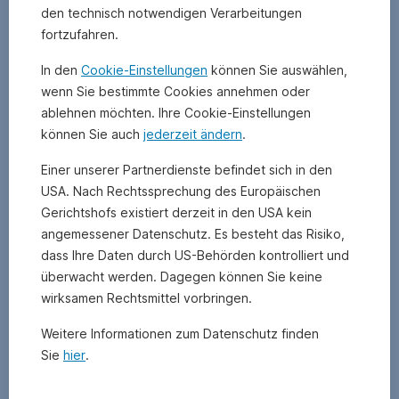
den technisch notwendigen Verarbeitungen
pro
Aktie
.
fortzufahren.
Ein
In den
Cookie-Einstellungen
können Sie auswählen,
hohes
Kurs-
wenn Sie bestimmte Cookies annehmen oder
Gewinn-
ablehnen möchten. Ihre Cookie-Einstellungen
Verhältnis
können Sie auch
jederzeit ändern
.
bedeutet,
dass
Einer unserer Partnerdienste befindet sich in den
die
USA. Nach Rechtssprechung des Europäischen
Aktie
Gerichtshofs existiert derzeit in den USA kein
teuer
angemessener Datenschutz. Es besteht das Risiko,
ist.
dass Ihre Daten durch US-Behörden kontrolliert und
Ein
niedriges
überwacht werden. Dagegen können Sie keine
Kurs-
wirksamen Rechtsmittel vorbringen.
Gewinn-
Verhältnis
Weitere Informationen zum Datenschutz finden
bedeutet,
Sie
hier
.
dass
die