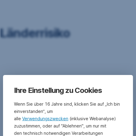
Navigation
überspringen
Länderrisiko
Das
Länderrisiko
bedeutet,
dass
Ereignisse
in
Ihre Einstellung zu Cookies
einem
Land
Wenn Sie über 16 Jahre sind, klicken Sie auf „Ich bin
die
einverstanden“, um
Rückzahlung
alle
Verwendungszwecken
(inklusive Webanalyse)
oder
zuzustimmen, oder auf "Ablehnen", um nur mit
den
Wert
den technisch notwendigen Verarbeitungen