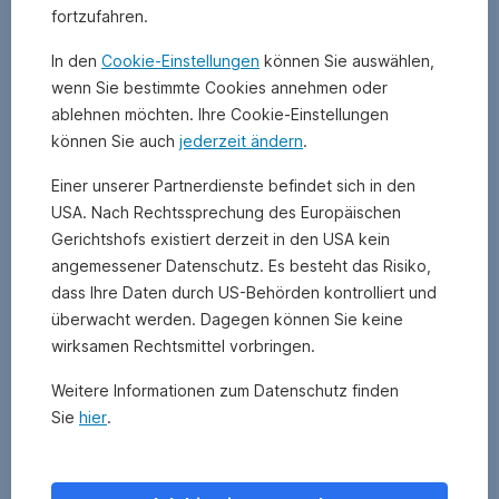
von
fortzufahren.
Finanzinstrumenten
wie
In den
Cookie-Einstellungen
können Sie auswählen,
Anleihen,
wenn Sie bestimmte Cookies annehmen oder
Aktien
ablehnen möchten. Ihre Cookie-Einstellungen
oder
können Sie auch
jederzeit ändern
.
Krediten
beeinflussen
Einer unserer Partnerdienste befindet sich in den
können.
USA. Nach Rechtssprechung des Europäischen
Gerichtshofs existiert derzeit in den USA kein
Beachten
angemessener Datenschutz. Es besteht das Risiko,
Sie
dass Ihre Daten durch US-Behörden kontrolliert und
deshalb
überwacht werden. Dagegen können Sie keine
auch
die
wirksamen Rechtsmittel vorbringen.
Risikostreuung
.
Weitere Informationen zum Datenschutz finden
Sie
hier
.