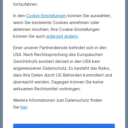
im
fortzufahren.
Verhältnis
zum
In den
Cookie-Einstellungen
können Sie auswählen,
Risiko
wenn Sie bestimmte Cookies annehmen oder
bringt
.
ablehnen möchten. Ihre Cookie-Einstellungen
Man
können Sie auch
jederzeit ändern
.
zieht
von
Einer unserer Partnerdienste befindet sich in den
der
USA. Nach Rechtssprechung des Europäischen
erzielten
Gerichtshofs existiert derzeit in den USA kein
Rendite
angemessener Datenschutz. Es besteht das Risiko,
den
risikolosen
dass Ihre Daten durch US-Behörden kontrolliert und
Zinssatz
überwacht werden. Dagegen können Sie keine
ab.
wirksamen Rechtsmittel vorbringen.
Den
risikolosen
Weitere Informationen zum Datenschutz finden
Zinssatz
Sie
hier
.
bekommt
man
zum