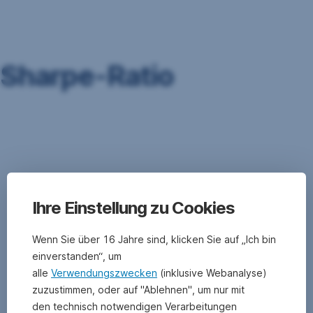
Navigation
überspringen
Sharpe-Ratio
Die
Sharpe-
Ratio
ist
eine
Kennzahl.
Ihre Einstellung zu Cookies
Sie
zeigt,
Wenn Sie über 16 Jahre sind, klicken Sie auf „Ich bin
wie
einverstanden“, um
viel
alle
Verwendungszwecken
(inklusive Webanalyse)
Rendite
zuzustimmen, oder auf "Ablehnen", um nur mit
eine
Geldanlage
den technisch notwendigen Verarbeitungen