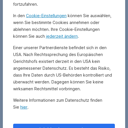
ist
fortzufahren.
die
Miteigentümerschaft
In den
Cookie-Einstellungen
können Sie auswählen,
an
wenn Sie bestimmte Cookies annehmen oder
einem
ablehnen möchten. Ihre Cookie-Einstellungen
Unternehmen
können Sie auch
jederzeit ändern
.
(zum
Beispiel
Einer unserer Partnerdienste befindet sich in den
mit
USA. Nach Rechtssprechung des Europäischen
einer
Gerichtshofs existiert derzeit in den USA kein
Aktie).
angemessener Datenschutz. Es besteht das Risiko,
Um
das
dass Ihre Daten durch US-Behörden kontrolliert und
Vermögensrecht
überwacht werden. Dagegen können Sie keine
auszuüben,
wirksamen Rechtsmittel vorbringen.
müssen
Sie
Weitere Informationen zum Datenschutz finden
das
Sie
hier
.
Dokument
besitzen.
Wertpapiere,