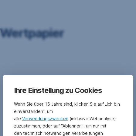
Navigation
überspringen
Wertpapier
Ein
Wertpapier
ist
ein
Dokument,
das
Ihre Einstellung zu Cookies
ein
privates
Wenn Sie über 16 Jahre sind, klicken Sie auf „Ich bin
Recht
einverstanden“, um
beglaubigt
.
alle
Verwendungszwecken
(inklusive Webanalyse)
Ein
zuzustimmen, oder auf "Ablehnen", um nur mit
Beispiel
dafür
den technisch notwendigen Verarbeitungen