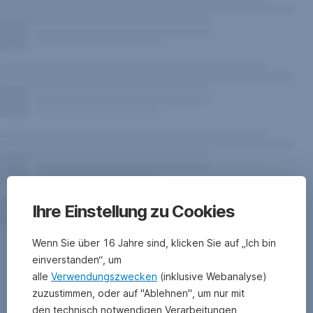
Ihre Einstellung zu Cookies
Warnhinweise
Wenn Sie über 16 Jahre sind, klicken Sie auf „Ich bin
zum
einverstanden“, um
alle
Verwendungszwecken
(inklusive Webanalyse)
Fonds
zuzustimmen, oder auf "Ablehnen", um nur mit
den technisch notwendigen Verarbeitungen