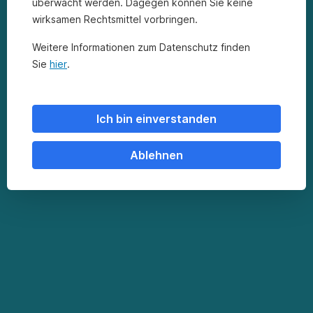
überwacht werden. Dagegen können Sie keine
wirksamen Rechtsmittel vorbringen.
Weitere Informationen zum Datenschutz finden
Sie
hier
.
Ich bin einverstanden
Ablehnen