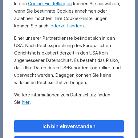
dessen
ERSTE
In den
Cookie-Einstellungen
können Sie auswählen,
Anwendung
RESPONSIBLE
wenn Sie bestimmte Cookies annehmen oder
von
RESERVE
ablehnen möchten. Ihre Cookie-Einstellungen
dem
ERSTE
können Sie auch
jederzeit ändern
.
unabhängigen
RESPONSIBLE
Auditor
STOCK
Einer unserer Partnerdienste befindet sich in den
Novethic
AMERICA
USA. Nach Rechtssprechung des Europäischen
geprüft
ERSTE
worden
Gerichtshofs existiert derzeit in den USA kein
RESPONSIBLE
ist.
STOCK
angemessener Datenschutz. Es besteht das Risiko,
„Wir
EUROPE
dass Ihre Daten durch US-Behörden kontrolliert und
ERSTE
freuen
ERSTE
überwacht werden. Dagegen können Sie keine
RESPONSIBLE
uns
RESPONSIBLE
BOND
wirksamen Rechtsmittel vorbringen.
über
STOCK
EMERGING
die
GLOBAL
Weitere Informationen zum Datenschutz finden
CORPORATE
Auszeichnung
Sie
hier
.
unserer
Fonds.
Sie
unterstreicht,
Ich bin einverstanden
dass
unser