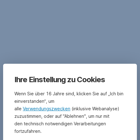
Nachhaltige
Geldanlagen
e.V.
(FNG)
entwickelten
Qualitätsstandard
für
Nachhaltige
Geldanlagen
ERSTE
im
RESPONSIBLE
deutschsprachigen
BOND
Raum.
ERSTE
Ihre Einstellung zu Cookies
Erfolgreich
RESPONSIBLE
zertifizierte
BOND
Wenn Sie über 16 Jahre sind, klicken Sie auf „Ich bin
Fonds
EURO
einverstanden“, um
verfolgen
CORPORATE
einen
ERSTE
alle
Verwendungszwecken
(inklusive Webanalyse)
stringenten
RESPONSIBLE
zuzustimmen, oder auf "Ablehnen", um nur mit
und
BOND
den technisch notwendigen Verarbeitungen
transparenten
GLOBAL
fortzufahren.
Nachhaltigkeitsansatz,
IMPACT