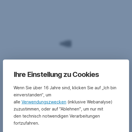
es
daher
für
die
Systeme
schwer
Trends
zu
identifizieren.
Leider
setzte
sich
Ihre Einstellung zu Cookies
diese
volatile
Wenn Sie über 16 Jahre sind, klicken Sie auf „Ich bin
Phase
auch
einverstanden“, um
2016
alle
Verwendungszwecken
(inklusive Webanalyse)
fort.
zuzustimmen, oder auf "Ablehnen", um nur mit
Kommentar
Nach
den technisch notwendigen Verarbeitungen
Fondsmanagement
dem
fortzufahren.
ARTS
Brexit-
Asset
Votum