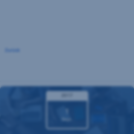
Navigation
überspringen
Zurück
2017
1
Sept.