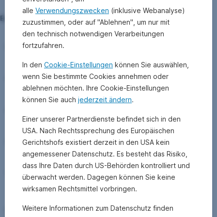
alle
Verwendungszwecken
(inklusive Webanalyse)
Eckdaten
zuzustimmen, oder auf "Ablehnen", um nur mit
den technisch notwendigen Verarbeitungen
fortzufahren.
Laufzeit:
5 Jahre
In den
Cookie-Einstellungen
können Sie auswählen,
3,50% p.a. (bezogen auf den 1.
wenn Sie bestimmte Cookies annehmen oder
Ausschüttung:
Rechenwert)
ablehnen möchten. Ihre Cookie-Einstellungen
können Sie auch
jederzeit ändern
.
Ablauf:
29.09.2017
Einer unserer Partnerdienste befindet sich in den
USA. Nach Rechtssprechung des Europäischen
nach Freigabe durch Wirtschaftsprüfer
Auszahlung:
Gerichtshofs existiert derzeit in den USA kein
(ca. 2 Wochen nach Ablauf)
angemessener Datenschutz. Es besteht das Risiko,
dass Ihre Daten durch US-Behörden kontrolliert und
Valuta:
1.10.2017
überwacht werden. Dagegen können Sie keine
wirksamen Rechtsmittel vorbringen.
kann erst nach Verkauf aller Anleihen im
Weitere Informationen zum Datenschutz finden
Finaler
Portfolio ermittelt werden und wird nach