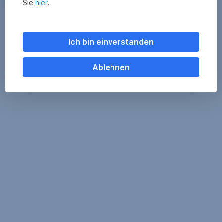
Sie
hier
.
Rechenwert:
der Reduktion um die 5. Ausschüttung
entsprechend unter 100 liegen.
Ich bin einverstanden
Ablehnen
ESPA RISING CORPORATE BOND BASKET 2017