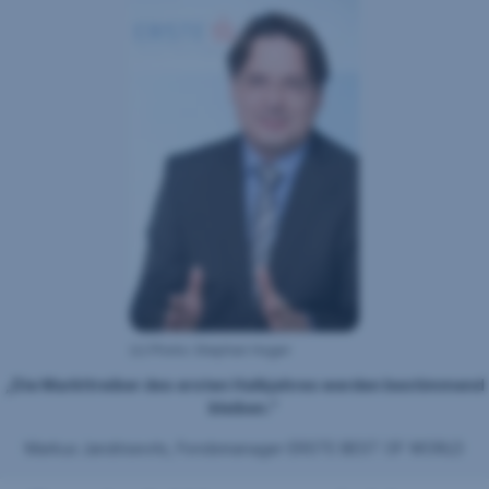
(c) Photo: Stephan Huger
„Die Markttreiber des ersten Halbjahres werden bestimmend
bleiben."
Markus Jandrisevits, Fondsmanager ERSTE BEST OF WORLD