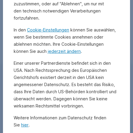
zuzustimmen, oder auf "Ablehnen", um nur mit
lt.
OeKB
den technisch notwendigen Verarbeitungen
Methode.
fortzufahren.
Die
Wertentwicklung
In den
Cookie-Einstellungen
können Sie auswählen,
unterstellt
wenn Sie bestimmte Cookies annehmen oder
eine
ablehnen möchten. Ihre Cookie-Einstellungen
vollständige
können Sie auch
jederzeit ändern
.
Wiederveranlagung
der
Einer unserer Partnerdienste befindet sich in den
Ausschüttung
USA. Nach Rechtssprechung des Europäischen
und
Kommentar von
Gerichtshofs existiert derzeit in den USA kein
berücksichtigt
angemessener Datenschutz. Es besteht das Risiko,
Fondsmanager Markus
die
dass Ihre Daten durch US-Behörden kontrolliert und
Verwaltungsgebühr
Jandrisevits
sowie
überwacht werden. Dagegen können Sie keine
eine
wirksamen Rechtsmittel vorbringen.
allfällige
Wie
erfolgsbezogene
Weitere Informationen zum Datenschutz finden
entwickelte
Vergütung.
Sie
hier
.
Der