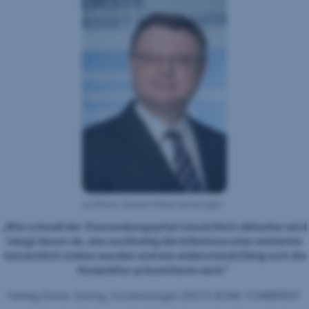
(c) Photo: Daniel Hinterramskogler
„Wie schnell der Zinssenkungspfad tatsächlich ablaufen wird
hängt davon ab, wie nachhaltig die Inflationsraten weiterhin
tatsächlich sinken werden und wie widerstandsfähig sich die
Konjunktur präsentieren wird."
Helwig-Dieter Ziering, Fondsmanager ERSTE BOND COMBIRENT