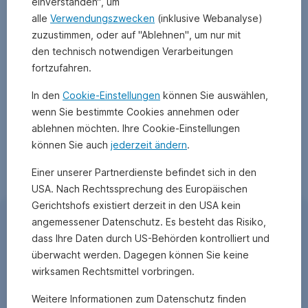
einverstanden“, um
der
alle
Verwendungszwecken
(inklusive Webanalyse)
Wertentwicklung
zuzustimmen, oder auf "Ablehnen", um nur mit
erfolgt
lt.
den technisch notwendigen Verarbeitungen
OeKB
fortzufahren.
Methode.
Die
In den
Cookie-Einstellungen
können Sie auswählen,
Wertentwicklung
wenn Sie bestimmte Cookies annehmen oder
unterstellt
ablehnen möchten. Ihre Cookie-Einstellungen
eine
können Sie auch
jederzeit ändern
.
vollständige
Wiederveranlagung
Einer unserer Partnerdienste befindet sich in den
der
USA. Nach Rechtssprechung des Europäischen
Ausschüttung
Gerichtshofs existiert derzeit in den USA kein
und
Kommentar von
angemessener Datenschutz. Es besteht das Risiko,
berücksichtigt
die
dass Ihre Daten durch US-Behörden kontrolliert und
Fondsmanager Helwig-
Verwaltungsgebühr
überwacht werden. Dagegen können Sie keine
sowie
wirksamen Rechtsmittel vorbringen.
Dieter Ziering
eine
allfällige
Weitere Informationen zum Datenschutz finden