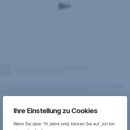
verlässlichen
Rückschlüsse
auf
die zukünftige
Entwicklung
des
Fonds
zu.
Performancedarstellung
seit
Ihre Einstellung zu Cookies
Fondsbeginn.
Die
Wenn Sie über 16 Jahre sind, klicken Sie auf „Ich bin
Berechnung