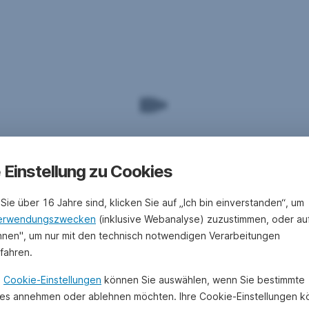
e Einstellung zu Cookies
Sie über 16 Jahre sind, klicken Sie auf „Ich bin einverstanden“, um
erwendungszwecken
(inklusive Webanalyse) zuzustimmen, oder au
hnen", um nur mit den technisch notwendigen Verarbeitungen
ufahren.
n
Cookie-Einstellungen
können Sie auswählen, wenn Sie bestimmte
es annehmen oder ablehnen möchten. Ihre Cookie-Einstellungen 