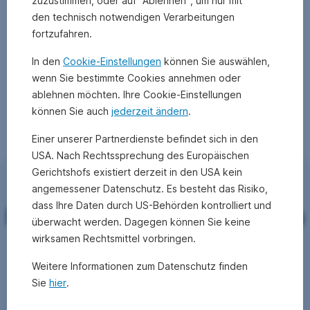
zuzustimmen, oder auf "Ablehnen", um nur mit
lt.
den technisch notwendigen Verarbeitungen
OeKB
fortzufahren.
Methode.
Die
In den
Cookie-Einstellungen
können Sie auswählen,
Wertentwicklung
wenn Sie bestimmte Cookies annehmen oder
unterstellt
ablehnen möchten. Ihre Cookie-Einstellungen
eine
vollständige
können Sie auch
jederzeit ändern
.
Wiederveranlagung
Einer unserer Partnerdienste befindet sich in den
der
Ausschüttung
USA. Nach Rechtssprechung des Europäischen
und
Gerichtshofs existiert derzeit in den USA kein
Kommentar von
berücksichtigt
angemessener Datenschutz. Es besteht das Risiko,
die
dass Ihre Daten durch US-Behörden kontrolliert und
Fondsmanager Martin Cech
Verwaltungsgebühr
überwacht werden. Dagegen können Sie keine
sowie
wirksamen Rechtsmittel vorbringen.
eine
Wie
allfällige
Weitere Informationen zum Datenschutz finden
hat
erfolgsbezogene
Sie
hier
.
Vergütung.
sich
Der