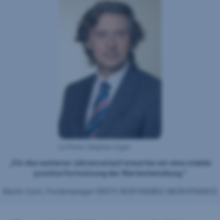
(c) Photo: Stephan Huger
„Für den weiteren Jahresverlauf erwarten wir eine stabile
positive Fortsetzung der Wertentwicklung."
Martin Cech, Fondsmanager ERSTE RESPONSIBLE MICROFINANCE