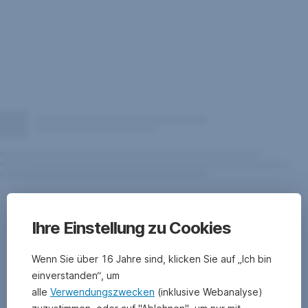
die zukünftige
Entwicklung
des
Fonds
zu.
Performancedarstellung
seit
Ihre Einstellung zu Cookies
Fondsbeginn.
Die
Wenn Sie über 16 Jahre sind, klicken Sie auf „Ich bin
Berechnung
der
einverstanden“, um
Wertentwicklung
alle
Verwendungszwecken
(inklusive Webanalyse)
erfolgt