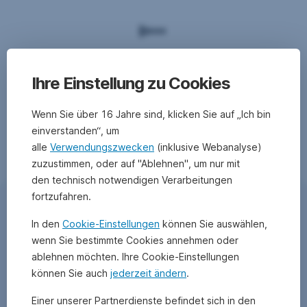
Wertentwicklung
erfolgt
lt.
OeKB
Methode.
Die
Ihre Einstellung zu Cookies
Wertentwicklung
unterstellt
Wenn Sie über 16 Jahre sind, klicken Sie auf „Ich bin
eine
einverstanden“, um
vollständige
alle
Verwendungszwecken
(inklusive Webanalyse)
Wiederveranlagung
der
zuzustimmen, oder auf "Ablehnen", um nur mit
Ausschüttung
den technisch notwendigen Verarbeitungen
und
fortzufahren.
Kommentar von
berücksichtigt
die
In den
Cookie-Einstellungen
können Sie auswählen,
Fondsmanager Gerhard
Verwaltungsgebühr
wenn Sie bestimmte Cookies annehmen oder
sowie
ablehnen möchten. Ihre Cookie-Einstellungen
Beulig
eine
können Sie auch
jederzeit ändern
.
allfällige
erfolgsbezogene
Wie
Einer unserer Partnerdienste befindet sich in den
Vergütung.