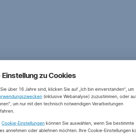
e Einstellung zu Cookies
Sie über 16 Jahre sind, klicken Sie auf „Ich bin einverstanden“, um
erwendungszwecken
(inklusive Webanalyse) zuzustimmen, oder au
hnen", um nur mit den technisch notwendigen Verarbeitungen
ufahren.
n
Cookie-Einstellungen
können Sie auswählen, wenn Sie bestimmte
es annehmen oder ablehnen möchten. Ihre Cookie-Einstellungen 