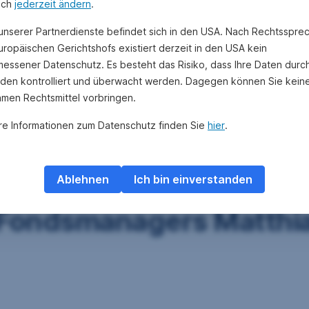
uch
jederzeit ändern
.
 unserer Partnerdienste befindet sich in den USA. Nach Rechtsspre
uropäischen Gerichtshofs existiert derzeit in den USA kein
essener Datenschutz. Es besteht das Risiko, dass Ihre Daten durc
den kontrolliert und überwacht werden. Dagegen können Sie kein
amen Rechtsmittel vorbringen.
re Informationen zum Datenschutz finden Sie
hier
.
Ablehnen
Ich bin einverstanden
Fondsmanagers Matthi