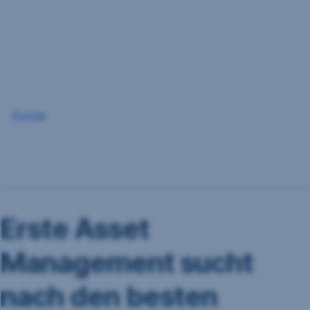
Navigation
überspringen
Zurück
Erste Asset
Management sucht
nach den besten