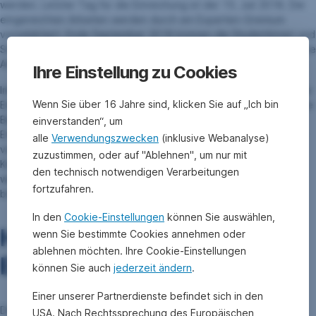
werden. Letzter Tag für die Einreichung ist der 15. Juli 2018. Die
eingereichten Arbeiten werden durch ein Experten-Gremium
vorselektiert. Ende September 2018 können die Studentinnen und
Studenten der besten 10 Arbeiten vor dem Experten-Gremium ihre
Arbeiten präsentieren und diskutieren.
Ihre Einstellung zu Cookies
Immer mehr Universitäten, Fachhochschulen und wissenschaftliche
Wenn Sie über 16 Jahre sind, klicken Sie auf „Ich bin
Einrichtungen bieten eine Ausrichtung ihres Lehrangebotes auf die
Bedürfnisse der Finanzwirtschaft an und verzeichnen dabei
einverstanden“, um
Erfolge. Erste Asset Management als größter heimischer Anbieter
alle
Verwendungszwecken
(inklusive Webanalyse)
von Investmentfonds und Veranlagungslösungen möchte nun in
zuzustimmen, oder auf "Ablehnen", um nur mit
Kooperation mit
e-fundresearch.com
herausragende
den technisch notwendigen Verarbeitungen
wissenschaftliche Arbeiten auf diesem Gebiet vor den Vorhang
fortzufahren.
bringen.
In den
Cookie-Einstellungen
können Sie auswählen,
Hauptpreis: Praktikum in
wenn Sie bestimmte Cookies annehmen oder
ablehnen möchten. Ihre Cookie-Einstellungen
Erste Asset Management
können Sie auch
jederzeit ändern
.
Einer unserer Partnerdienste befindet sich in den
Die Preisträger werden in ihrem beruflichen Fortkommen
USA. Nach Rechtssprechung des Europäischen