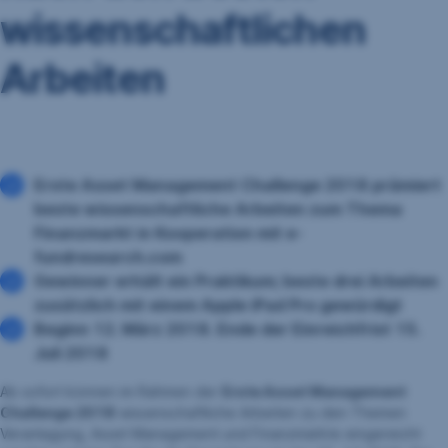
wissenschaftlichen
Arbeiten
Erste Asset Management Challenge 2018 prämiert
beste wissenschaftliche Arbeiten zum Thema
Finanzmarkt in Kooperation mit e-
fundresearch.com
Gewinner erhält ein Praktikum; beste drei Arbeiten
zusätzlich mit einem Apple iPad Pro gewürdigt
Beginn 12. März 2018. Ende der Einreichfrist 15.
Juli 2018
Ab sofort können im Rahmen der
Erste Asset Management
Challenge 2018
wissenschaftliche Arbeiten zu den Themen
Veranlagung, Asset Management und Finanzmärkte eingereicht