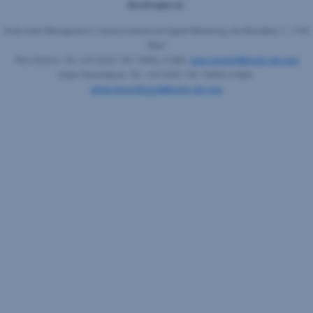
Rückfragen an:
Erste Asset Management | Communications & Digital Marketing, Am Belvedere 1, 1100
Wien
Paul Severin, Tel. +43 (0)50 100 19982, E-Mail:
paul.severin@erste-am.com
Dieter Kerschbaum, Tel. +43 (0)50 100 19858, E-Mail:
dieter.kerschbaum@erste-am.com