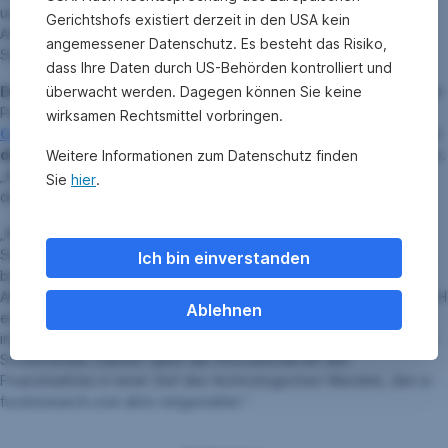
unterstützt. „Als Hauptpreis werden wir ein Praktikum bei Erste
Gerichtshofs existiert derzeit in den USA kein
Asset Management vergeben“, kündigt Erste AM Personalchef
angemessener Datenschutz. Es besteht das Risiko,
Stefan Haderer an.
dass Ihre Daten durch US-Behörden kontrolliert und
Die besten drei Arbeiten
überwacht werden. Dagegen können Sie keine
werden zusätzlich mit einem Apple iPad
Pro gewürdigt,
die Top 10 Arbeiten
werden als Gastbeitrag im
wirksamen Rechtsmittel vorbringen.
Corporate Blog der Erste Asset Management
veröffentlicht. Und
die besten 25 Arbeiten
erhalten ein Zertifikat über die Teilnahme.
Weitere Informationen zum Datenschutz finden
„Eine Auszeichnung und zusätzliches Hervorhebungsmerkmal für
Sie
hier
.
den Lebenslauf“, so Haderer.
„Wir wollen mit dem Preis einen weiteren Anreiz schaffen
Studentinnen und Studenten für den Finanzmarkt zu begeistern“,
Ich bin einverstanden
betont Erste Asset Management-Geschäftsführer Heinz Bednar.
Albert Reiter, Geschäftsführer der e-fundresearch.com Data GmbH
Ablehnen
ergänzt: „Wir bieten unentdeckten Talenten die Chance,
innovative Research-Arbeiten und Lösungen zu präsentieren. Die
Studierenden stärken damit die Innovationskraft des
Finanzmarktes in einer Zeit des technologischen Wandels, den e-
fundresearch.com aktiv mitgestaltet.“