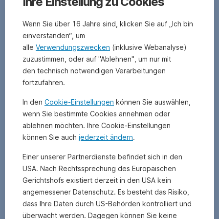
Ihre Einstellung zu Cookies
Wenn Sie über 16 Jahre sind, klicken Sie auf „Ich bin
einverstanden“, um
alle
Verwendungszwecken
(inklusive Webanalyse)
zuzustimmen, oder auf "Ablehnen", um nur mit
den technisch notwendigen Verarbeitungen
fortzufahren.
Die
Verwaltungsgesellschaft
In den
Cookie-Einstellungen
können Sie auswählen,
behält
wenn Sie bestimmte Cookies annehmen oder
sich
das
ablehnen möchten. Ihre Cookie-Einstellungen
Recht
können Sie auch
jederzeit ändern
.
vor,
den
Einer unserer Partnerdienste befindet sich in den
Investmentfonds
USA. Nach Rechtssprechung des Europäischen
nicht
Gerichtshofs existiert derzeit in den USA kein
aufzulegen,
angemessener Datenschutz. Es besteht das Risiko,
sofern
dass Ihre Daten durch US-Behörden kontrolliert und
zum
überwacht werden. Dagegen können Sie keine
Beispiel