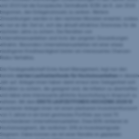
und 2023 hat die Europäische Zentralbank (EZB) am 6. Juni 2024
begonnen, den Einlagenzinssatz zu senken. Weitere
Zinssenkungen werden in den nächsten Monaten erwartet, sodass
es nun an der Zeit ist, sich das aktuell attraktive Zinsniveau für die
nächsten Jahre zu sichern. Die Renditen von
Unternehmensanleihen sind trotz der jüngsten Zinssenkungen
attraktiv. Besonders Unternehmensanleihen mit einer etwas
niedrigeren Kreditwürdigkeit bieten ein interessantes Chancen-
Risiko-Verhältnis.
Die Fondsgesellschaft Erste Asset Management, legt nun den
bereits
vierten Laufzeitenfonds für Hochzinsanleihen
in diesem
Jahr auf. Anleger:innen haben damit erneut eine Gelegenheit sich
Renditen zu sichern, die geeignet sind, die Inflation zu übertreffen
und dabei eine interessante jährliche Ausschüttung in Anspruch zu
nehmen. Mit dem
ERSTE LAUFZEITFONDS HOCHZINS 2029 IV
investieren Anleger:innen mit einem planbarem Investmenthorizont
von 5 Jahren in ein breit gestreutes Portfolio aus rund 70
verschiedenen Unternehmensanleihen. Etwa 80% rentieren im
Hochzinssegment, die restlichen 20% im Investmentgrade-
Segment. Dabei können sie mit einer Rendite im geplanten