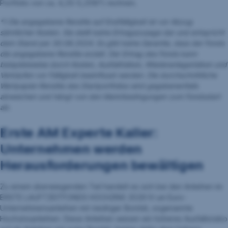
Portfolio von ca. 4,25-5,25%*) rechnen.
*) Die angegebene Rendite auf Endfälligkeit ist vor Abzug
sämtlicher Kosten. Sie stellt keine Ertragszusage dar und entspricht
dem Stand per 30.08.2024. Es gibt keine Garantie, dass der Fonds
die angegebene Rendite erzielt. Der Ertrag des Fonds kann
beispielsweise durch Kosten, Ausfallrisiken, Wiederanlagerisiken und
Verkäufen vor Fälligkeit beeinflusst werden. Die durchschnittliche
Wertpapier-Rendite des Startportfolios wird gegebenenfalls
abweichen und hängt von den Marktbedingungen zum Fondsstart
ab.
Erste AM Experte Kaller:
Unternehmen werden
Herausforderungen bewältigen
Zu einem überwiegenden Teil handelt es sich bei den Anleihen im
ERSTE LAUFTZEITFONDS HOCHZINS 2029 IV um Euro-
Unternehmensanleihen mit niedriger Bonität, sogenannte
Hochzinsanleihen. Diese Anleihen weisen ein höheres Ausfallsrisiko