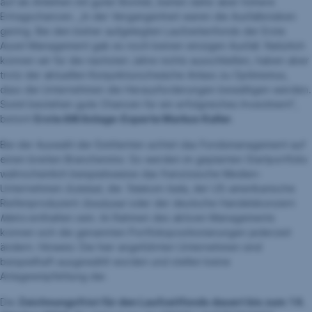
auf als Anleihen mit guter Bonität, bieten dafür aber höhere
Ertragschancen. „In der Vergangenheit waren die Ausfallsrisiken
gering. Bei den bisher aufgelegten Laufzeitenfonds der Erste
Asset Management gab es noch keinen einzigen Ausfall. Natürlich
können wir für die nächsten Jahre nichts ausschließen, haben aber
trotz der aktuellen Konjunkturschwäche Anlass zu Optimismus,
dass die Unternehmen die Herausforderungen bewältigen werden.
Somit bestehen gute Chancen für ein erfolgreiches Investment“,
betont
Erste AM Anlage-Experte Markus Kaller
.
Bei der Auswahl der Emittenten achtet das Fondsmanagement auf
einen breiten Branchenmix: So werden im geplanten Startportfolio
wahrscheinlich beispielsweise das französische Medien-
Unternehmen
Eutelsat
, die
Telekom Italia
, der US-amerikanische
Reifenproduzent
Goodyear
oder der deutsche Handelskonzern
Metro
enthalten sein. Im Rahmen des aktiven Managements
können sich die genannten Portfoliopositionierungen jederzeit
ändern. Hinweis: Die hier angeführten Unternehmen sind
beispielhaft ausgewählt worden und stellen keine
Anlageempfehlung dar.
Die
Zeichnungsfrist für den Laufzeitfonds dauert bis zum 14.