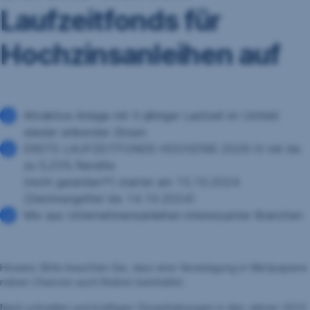
Laufzeitfonds für
Hochzinsanleihen auf
Attraktive Anlage mit 5-jähriger Laufzeit im Umfeld
wieder sinkender Zinsen
ERSTE LAUFZEITFONDS HOCHZINS 2029 IV mit bis
zu 5,25% Rendite
(nicht garantiert*) startet am 15.10.2024
(Zeichnungsfrist bis 14.10.2024)
Mix aus Unternehmensanleihen interessanter Branchen
Hinweis: Bitte beachten Sie, dass eine Veranlagung in Wertpapiere
neben Chancen auch Risiken beinhaltet.
Nach schnellen und kräftigen Zinsanhebungen in den Jahren 2022