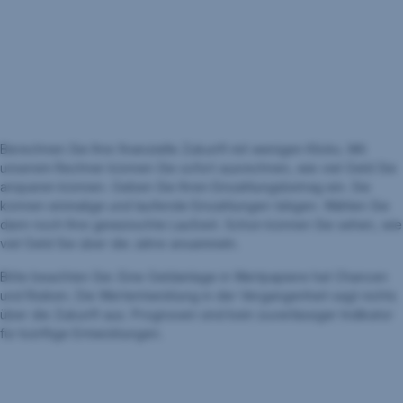
Berechnen Sie Ihre finanzielle Zukunft mit wenigen Klicks. Mit
unserem Rechner können Sie sofort ausrechnen, wie viel Geld Sie
ansparen können. Geben Sie Ihren Einzahlungsbetrag ein. Sie
können einmalige und laufende Einzahlungen tätigen. Wählen Sie
dann noch Ihre gewünschte Laufzeit. Schon können Sie sehen, wie
viel Geld Sie über die Jahre ansammeln.
Bitte beachten Sie: Eine Geldanlage in Wertpapiere hat Chancen
und Risiken. Die Wertentwicklung in der Vergangenheit sagt nichts
über die Zukunft aus. Prognosen sind kein zuverlässiger Indikator
für künftige Entwicklungen.