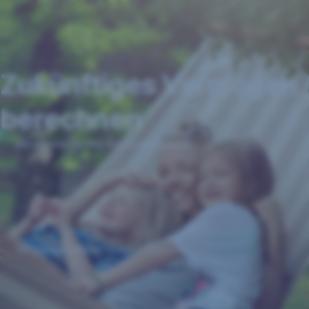
Navigation
überspringen
Zukünftiges Vermögen
berechnen
Berechnen Sie Ihre finanzielle Zukunft
Mit wenigen Klicks zu Ihrem Ergebnis