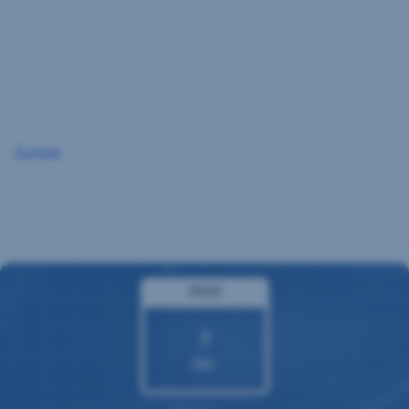
Navigation
überspringen
Zurück
2022
7
Okt.