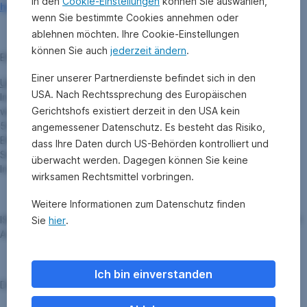
In den
Cookie-Einstellungen
können Sie auswählen,
https://issuerinfo.oekb.at/dokument.html?doc_id=177312
wenn Sie bestimmte Cookies annehmen oder
ablehnen möchten. Ihre Cookie-Einstellungen
können Sie auch
jederzeit ändern
.
ERSTE STOCK EUROPE EMERGING
:
Einer unserer Partnerdienste befindet sich in den
Umtauschverhältnis:
USA. Nach Rechtssprechung des Europäischen
Im Gegensatz zum Split Verhältnis der Anteilscheine von 1:1
Gerichtshofs existiert derzeit in den USA kein
werden die fortgeschriebenen Anschaffungskosten im Verhältnis
55,2169% (abspaltender Fonds ERSTE STOCK EUROPE
angemessener Datenschutz. Es besteht das Risiko,
EMERGING) zu 44,7831% (abgespaltete Vermögensmasse bzw
dass Ihre Daten durch US-Behörden kontrolliert und
Side Pocket ABW ERSTE STOCK EUROPE EMERGING –
überwacht werden. Dagegen können Sie keine
Investmentfonds in Abwicklung) aufgeteilt.
wirksamen Rechtsmittel vorbringen.
Weitere Informationen zum Datenschutz finden
ISIN: AT0000A2ZTF2, AT0000A2ZTG0, AT0000A2ZTD7, AT0000
Sie
hier
.
A2ZTH8, AT0000A2ZTC9, AT0000A2ZTE5
Ich bin einverstanden
Die Abwicklungs- und Quartalsberichte finden Sie
hier
.