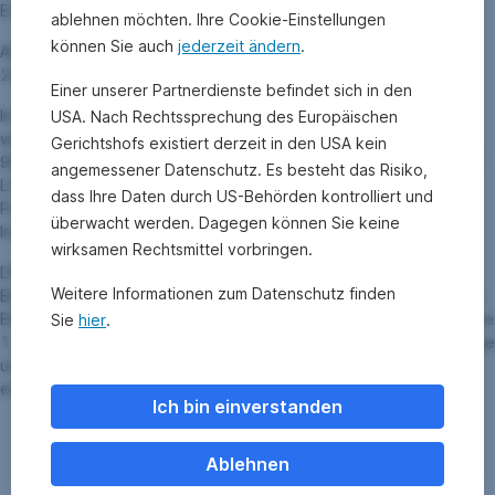
Erste Group Bank AG.
ablehnen möchten. Ihre Cookie-Einstellungen
können Sie auch
jederzeit ändern
.
Abspaltungsstichtag: 24.11.2023. Abwicklungsbeginn:
24.11.2023.
Einer unserer Partnerdienste befindet sich in den
Im Gegensatz zum Split Verhältnis der Anteilscheine von 1:1
USA. Nach Rechtssprechung des Europäischen
werden die fortgeschriebenen Anschaffungskosten im Verhältnis
Gerichtshofs existiert derzeit in den USA kein
99,69945% (abspaltender Fonds ERSTE BOND EM GOVERNMENT
angemessener Datenschutz. Es besteht das Risiko,
LOCAL) zu 0,30055% (abgespaltete Vermögensmasse bzw Side
dass Ihre Daten durch US-Behörden kontrolliert und
Pocket ABW ERSTE BOND EM GOVERNMENT LOCAL –
überwacht werden. Dagegen können Sie keine
Investmentfonds in Abwicklung) aufgeteilt.
wirksamen Rechtsmittel vorbringen.
Der Prospekt einschließlich der Fondsbestimmungen sowie das
Weitere Informationen zum Datenschutz finden
Basisinformationsblatt des von der Abspaltung betroffenen Fonds
ERSTE BOND EM GOVERNMENT LOCAL sind bei uns, Am Belvedere
Sie
hier
.
1, 1100 Wien sowie in der Depotbank oder auf unserer Homepage
unter
www.erste-am.com
in deutscher und gegebenenfalls
englischer Sprache erhältlich.
Ich bin einverstanden
Ablehnen