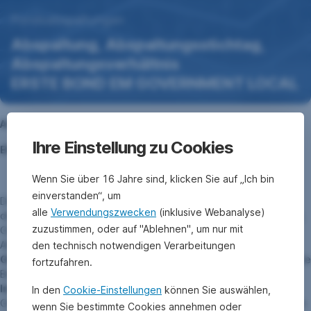
23.
Fondsabspaltungen
November
Abspaltung, Abspaltungsstichtag,
2023
Abspaltungsverhältnis
ERSTE BOND EM GOVERNMENT LOCAL
Abspaltung, Abspaltungsstichtag, Abspaltungsverhältnis
Ihre Einstellung zu Cookies
ERSTE BOND EM GOVERNMENT LOCAL:
Wenn Sie über 16 Jahre sind, klicken Sie auf „Ich bin
einverstanden“, um
Die Abspaltung gemäß § 65 (1) InvFG 2011 wurde mit Bescheid
alle
Verwendungszwecken
(inklusive Webanalyse)
der österreichischen Finanzmarktaufsicht (FMA) vom 20.09.2023,
zuzustimmen, oder auf "Ablehnen", um nur mit
GZ FMA- IF25 6998/0001-INV/2023, genehmigt. Der von der
Abspaltung betroffene Fonds ist der
ERSTE BOND EM
den technisch notwendigen Verarbeitungen
GOVERNMENT LOCAL
. Die abgespaltete Vermögensmasse hat die
fortzufahren.
Bezeichnung
ABW
ERSTE BOND EM GOVERNMENT LOCAL –
Investmentfonds in Abwicklung
. Die Erste Asset Management
In den
Cookie-Einstellungen
können Sie auswählen,
GmbH fungiert als Verwaltungsgesellschaft und als Depotbank die
wenn Sie bestimmte Cookies annehmen oder