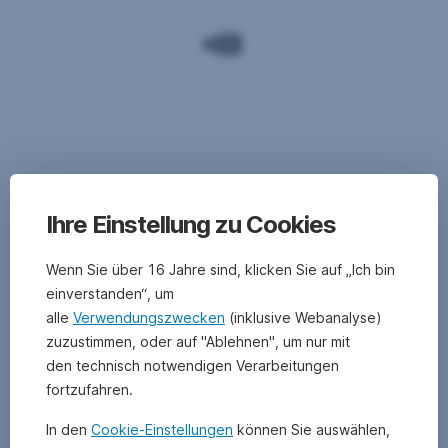
sind
für
die
Wertpapierdeckung
österreichischer
Pensionsrückstellungen
geeignet.
Auch
der
ERSTE
IMMOBILIENFONDS
und
der
Ihre Einstellung zu Cookies
ERSTE
RESPONSIBLE
Wenn Sie über 16 Jahre sind, klicken Sie auf „Ich bin
IMMOBILIENFONDS
sind
einverstanden“, um
für
alle
Verwendungszwecken
(inklusive Webanalyse)
die
Wertpapierdeckung
zuzustimmen, oder auf "Ablehnen", um nur mit
österreichischer
den technisch notwendigen Verarbeitungen
Pensionsrückstellungen
fortzufahren.
geeignet.
Der
In den
Cookie-Einstellungen
können Sie auswählen,
ERSTE