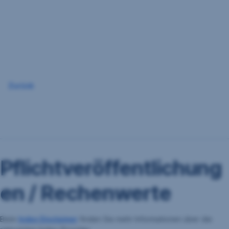
Navigation
überspringen
Zurück
Pflichtveröffentlichung
en / Rechenwerte
Beim
Index Disclaimer
finden Sie mehr Informationen über die