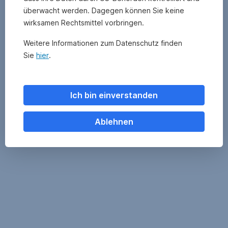
überwacht werden. Dagegen können Sie keine
wirksamen Rechtsmittel vorbringen.
Erste
Fonds-
Die
Weitere Informationen zum Datenschutz finden
AM
ABC
EAM
Sie
hier
.
Fonds
Rechner
Ich bin einverstanden
Ablehnen