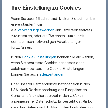
Ihre Einstellung zu Cookies
Wenn Sie über 16 Jahre sind, klicken Sie auf „Ich bin
einverstanden“, um
Das
alle
Verwendungszwecken
(inklusive Webanalyse)
zuzustimmen, oder auf "Ablehnen", um nur mit
könnte
den technisch notwendigen Verarbeitungen
fortzufahren.
Sie
In den
Cookie-Einstellungen
können Sie auswählen,
auch
wenn Sie bestimmte Cookies annehmen oder
interessieren
ablehnen möchten. Ihre Cookie-Einstellungen
können Sie auch
jederzeit ändern
.
Einer unserer Partnerdienste befindet sich in den
USA. Nach Rechtssprechung des Europäischen
Gerichtshofs existiert derzeit in den USA kein
angemessener Datenschutz. Es besteht das Risiko,
dass Ihre Daten durch US-Behörden kontrolliert und