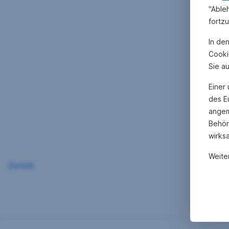
"Able
fortz
In de
Cooki
Sie a
Einer
des E
angem
Behör
wirks
Weite
Zurück