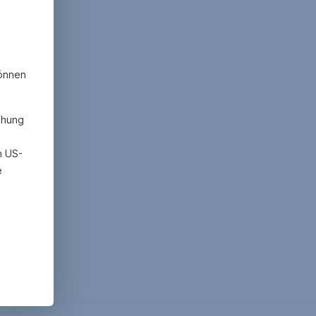
können
chung
h US-
e