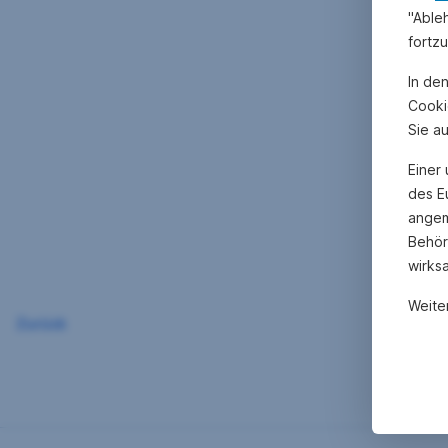
"Able
fortz
In de
Cooki
Sie a
Einer
des E
angem
Behör
wirks
Weite
Zurück