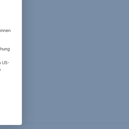
können
chung
h US-
e