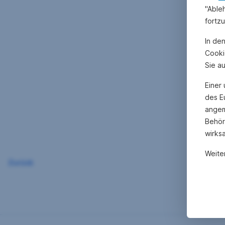
"Able
fortz
In de
Cooki
Sie a
Einer
des E
angem
Behör
wirks
Weite
Zurück