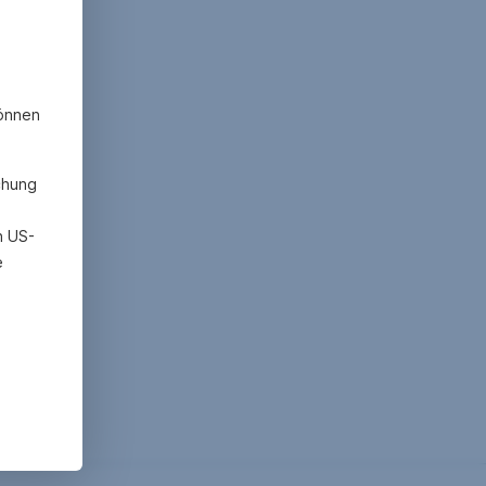
können
chung
h US-
e