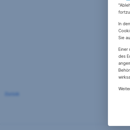
"Able
fortz
In de
Cooki
Sie a
Einer
des E
angem
Behör
wirks
Weite
Zurück