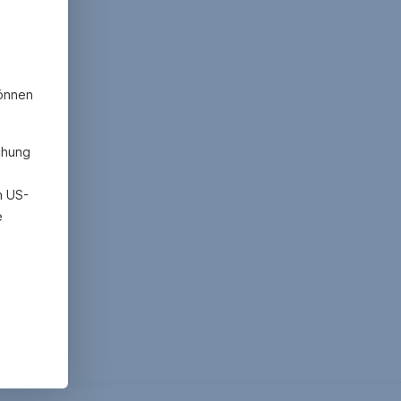
können
chung
h US-
e