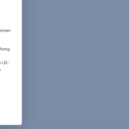
können
chung
h US-
e