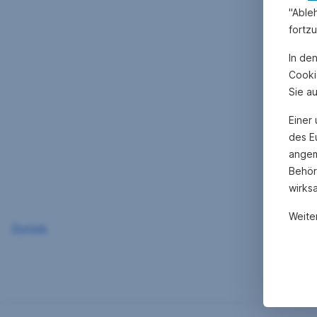
"Able
fortz
In de
Cooki
Sie a
Einer
des E
angem
Behör
wirks
Weite
Zurück