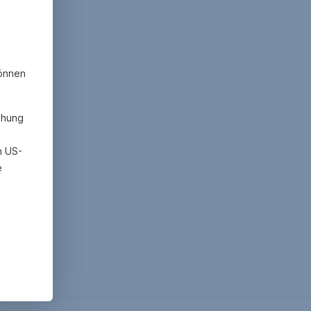
können
chung
h US-
e