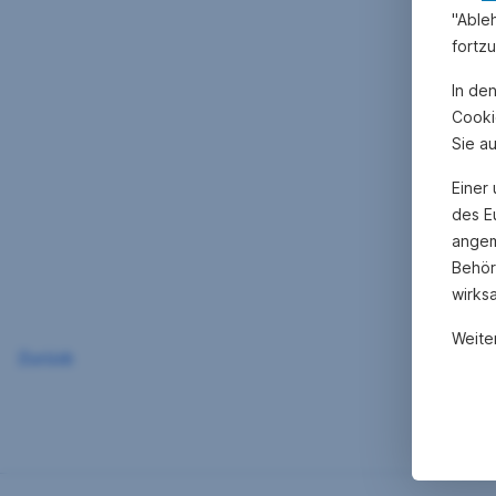
"Able
fortz
In de
Cooki
Sie a
Einer
des E
angem
Behör
wirks
Weite
Zurück