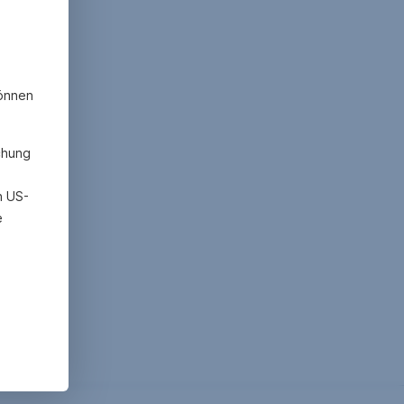
können
chung
h US-
e