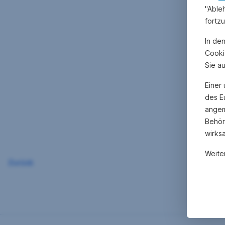
"Able
fortz
In de
Cooki
Sie a
Einer
des E
angem
Behör
wirks
Weite
Zurück