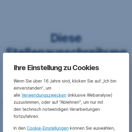
Navigation
überspringen
Diese
Stellenausschreibung
ist leider nicht mehr
Ihre Einstellung zu Cookies
verfügbar.
Wenn Sie über 16 Jahre sind, klicken Sie auf „Ich bin
einverstanden“, um
alle
Verwendungszwecken
(inklusive Webanalyse)
zuzustimmen, oder auf "Ablehnen", um nur mit
Aber vielleicht finden Sie ja bei den noch offenen Positionen
eine passende:
den technisch notwendigen Verarbeitungen
fortzufahren.
In den
Cookie-Einstellungen
können Sie auswählen,