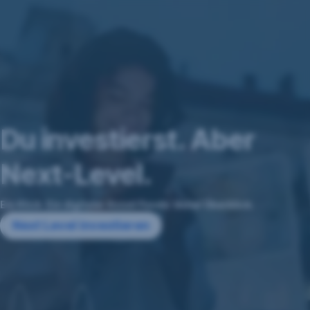
Navigation
überspringen
Du investierst. Aber
Next-Level.
Ein Klick. Ein digitaler Asset Fonds. Voller Überblick.
Next Level investieren