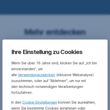
Mehr entdecken
Ihre Einstellung zu Cookies
Liquiditätsmanagement-
Fondssparen
Sozial
Instrumente
leicht
veranlagen
Wenn Sie über 16 Jahre sind, klicken Sie auf „Ich bin
gemacht
einverstanden“, um
alle
Verwendungszwecken
(inklusive Webanalyse)
zuzustimmen, oder auf "Ablehnen", um nur mit
den technisch notwendigen Verarbeitungen
fortzufahren.
In den
Cookie-Einstellungen
können Sie auswählen,
wenn Sie bestimmte Cookies annehmen oder