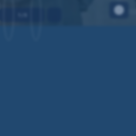
1
/
5