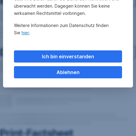
Investment-Struktur
überwacht werden. Dagegen können Sie keine
wirksamen Rechtsmittel vorbringen.
Weitere Informationen zum Datenschutz finden
Sie
hier
.
Dokumente
Ich bin einverstanden
Ablehnen
Print-Factsheet