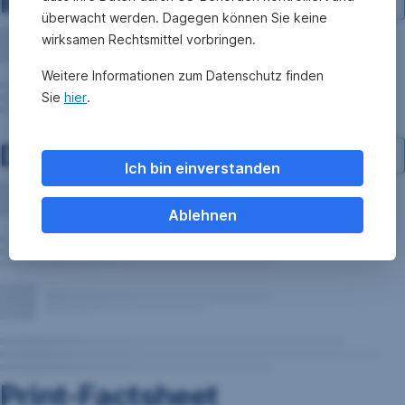
Investment-Struktur
überwacht werden. Dagegen können Sie keine
wirksamen Rechtsmittel vorbringen.
Weitere Informationen zum Datenschutz finden
Sie
hier
.
Dokumente
Ich bin einverstanden
Ablehnen
Print-Factsheet