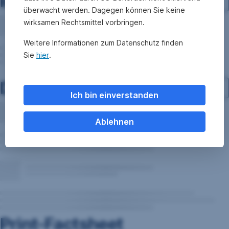
Investment-Struktur
überwacht werden. Dagegen können Sie keine
wirksamen Rechtsmittel vorbringen.
Weitere Informationen zum Datenschutz finden
Sie
hier
.
Dokumente
Ich bin einverstanden
Ablehnen
Print-Factsheet