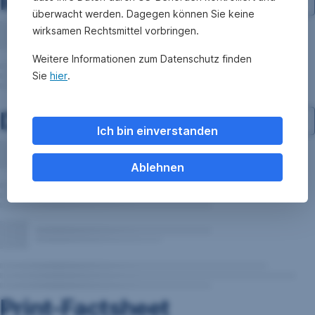
Investment-Struktur
überwacht werden. Dagegen können Sie keine
wirksamen Rechtsmittel vorbringen.
Weitere Informationen zum Datenschutz finden
Sie
hier
.
Dokumente
Ich bin einverstanden
Ablehnen
Print-Factsheet