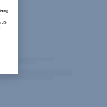
chung
h US-
e