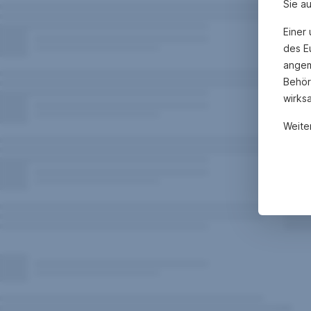
Sie a
Einer
des E
angem
Behör
wirks
Weite