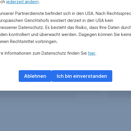
uch
jederzeit ändern
.
 unserer Partnerdienste befindet sich in den USA. Nach Rechtsspre
uropäischen Gerichtshofs existiert derzeit in den USA kein
essener Datenschutz. Es besteht das Risiko, dass Ihre Daten durc
den kontrolliert und überwacht werden. Dagegen können Sie kein
amen Rechtsmittel vorbringen.
re Informationen zum Datenschutz finden Sie
hier
.
Ablehnen
Ich bin einverstanden