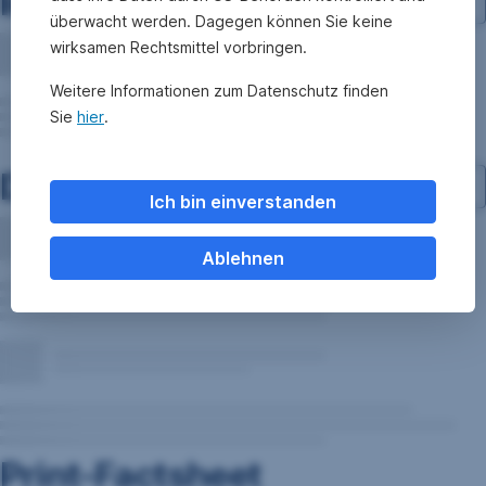
Investment-Struktur
überwacht werden. Dagegen können Sie keine
wirksamen Rechtsmittel vorbringen.
Weitere Informationen zum Datenschutz finden
Sie
hier
.
Dokumente
Ich bin einverstanden
Ablehnen
Print-Factsheet